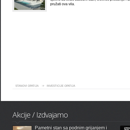
pružati ova vila.
STANOVI OPATIJA
INVESTICIJE OPATIJA
Akcije / Izdvajamo
Pametni stan sa podnim grijanjem i