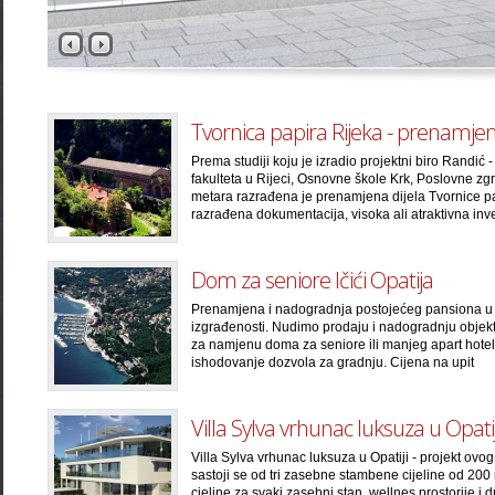
Tvornica papira Rijeka - prenamje
Prema studiji koju je izradio projektni biro Randić
fakulteta u Rijeci, Osnovne škole Krk, Poslovne zg
metara razrađena je prenamjena dijela Tvornice pa
razrađena dokumentacija, visoka ali atraktivna inve
Dom za seniore Ičići Opatija
Prenamjena i nadogradnja postojećeg pansiona u 
izgrađenosti. Nudimo prodaju i nadogradnju objekt
za namjenu doma za seniore ili manjeg apart hotela
ishodovanje dozvola za gradnju. Cijena na upit
Villa Sylva vrhunac luksuza u Opatij
Villa Sylva vrhunac luksuza u Opatiji - projekt ovog
sastoji se od tri zasebne stambene cijeline od 20
cjeline za svaki zasebni stan, wellnes prostorije i