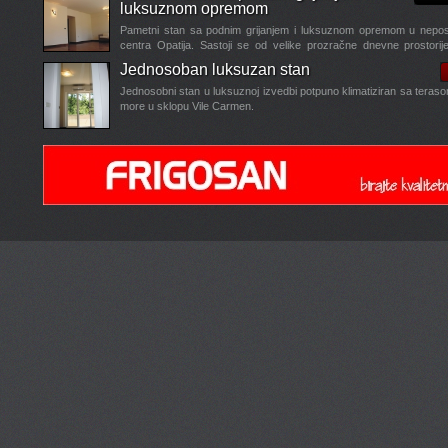
luksuznom opremom
Pametni stan sa podnim grijanjem i luksuznom opremom u neposre
centra Opatija. Sastoji se od velike prozračne dnevne prostori
blagavaonom i kuhinjom, kupaone sa...
Jednosoban luksuzan stan
...
Jednosobni stan u luksuznoj izvedbi potpuno klimatiziran sa teras
more u sklopu Vile Carmen.
Villa Sylva vrhunac luksuza u Opatiji
Villa Sylva vrhunac luksuza u Opatiji
- projekt ovog super luks
je u fazi realizacije, a sastoji se od tri zasebne stambene cijeli
Garažna mjesta, zasebna dizala,...
...