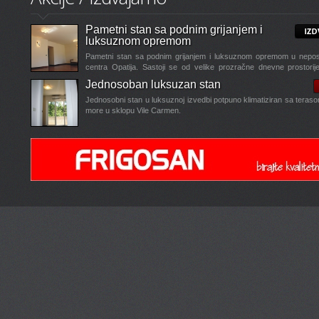
Pametni stan sa podnim grijanjem i
luksuznom opremom
Pametni stan sa podnim grijanjem i luksuznom opremom u neposre
centra Opatija. Sastoji se od velike prozračne dnevne prostori
blagavaonom i kuhinjom, kupaone sa...
Jednosoban luksuzan stan
...
Jednosobni stan u luksuznoj izvedbi potpuno klimatiziran sa teras
more u sklopu Vile Carmen.
Villa Sylva vrhunac luksuza u Opatiji
Villa Sylva vrhunac luksuza u Opatiji
- projekt ovog super luks
je u fazi realizacije, a sastoji se od tri zasebne stambene cijeli
Garažna mjesta, zasebna dizala,...
...