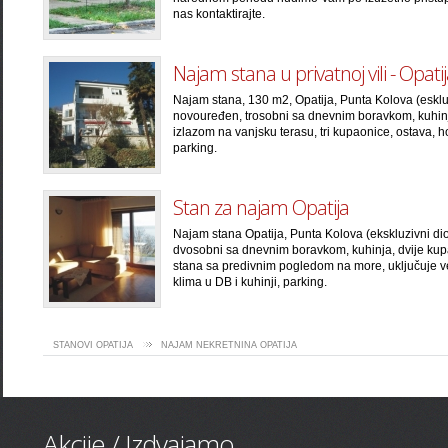
nas kontaktirajte.
Najam stana u privatnoj vili - Opati
Najam stana, 130 m2, Opatija, Punta Kolova (eskluziv
novouređen, trosobni sa dnevnim boravkom, kuhin
izlazom na vanjsku terasu, tri kupaonice, ostava, ho
parking.
Stan za najam Opatija
Najam stana Opatija, Punta Kolova (ekskluzivni dio),
dvosobni sa dnevnim boravkom, kuhinja, dvije kupao
stana sa predivnim pogledom na more, uključuje ver
klima u DB i kuhinji, parking.
STANOVI OPATIJA
NAJAM NEKRETNINA OPATIJA
Akcije / Izdvajamo