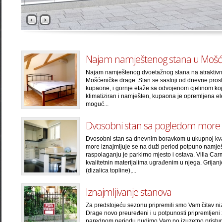
Najam namještenog stana u Mošće
Najam namještenog dvoetažnog stana na atraktivnoj 
Mošćeničke drage. Stan se sastoji od dnevne pros
kupaone, i gornje etaže sa odvojenom cjelinom koja
klimatiziran i namješten, kupaona je opremljena el
moguć...
Dvosobni stan sa pogledom more
Dvosobni stan sa dnevnim boravkom u ukupnoj kv
more iznajmljuje se na duži period potpuno namje
raspolaganju je parkirno mjesto i ostava. Villa Ca
kvalitetnin materijalima ugrađenim u njega. Grijanj
(dizalica topline),...
Iznajmljivanje stanova
Za predstojeću sezonu pripremili smo Vam čitav n
Drage novo preuređeni i u potpunosti pripremljeni
narednom periodu nudimo Vam po izuzetno pristup