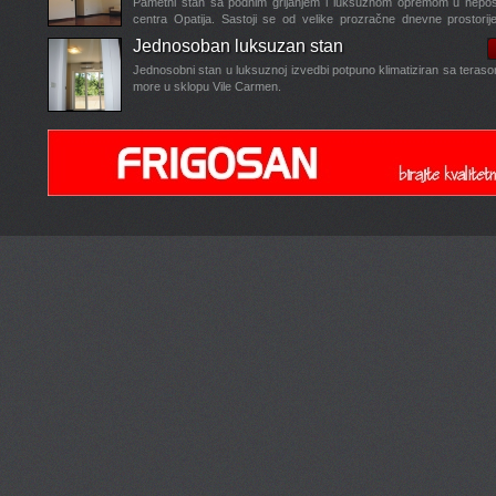
Pametni stan sa podnim grijanjem i luksuznom opremom u neposre
centra Opatija. Sastoji se od velike prozračne dnevne prostori
blagavaonom i kuhinjom, kupaone sa...
Jednosoban luksuzan stan
...
Jednosobni stan u luksuznoj izvedbi potpuno klimatiziran sa teras
more u sklopu Vile Carmen.
Villa Sylva vrhunac luksuza u Opatiji
Villa Sylva vrhunac luksuza u Opatiji
- projekt ovog super luks
je u fazi realizacije, a sastoji se od tri zasebne stambene cijeli
Garažna mjesta, zasebna dizala,...
...